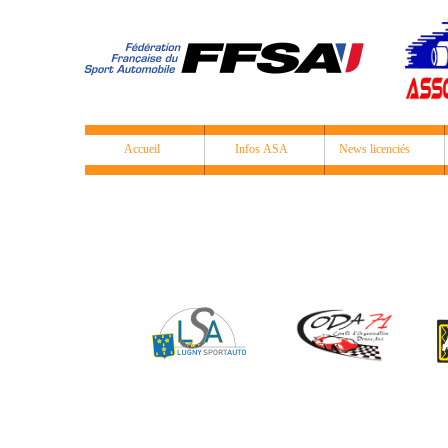
Accueil
Infos ASA
News licenciés